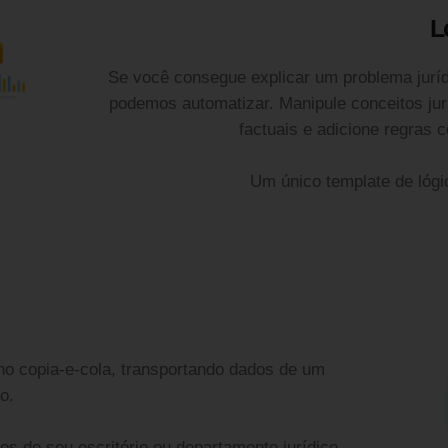
L
Se você consegue explicar um problema jurí
podemos automatizar. Manipule conceitos jur
factuais e adicione regras 
Um único template de lógi
 no copia-e-cola, transportando dados de um
o.
s do seu escritório ou departamento jurídico